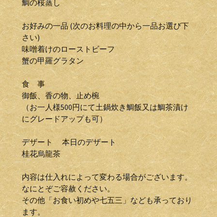
鯛の桜蒸し
お好みの一品 (次のお料理の中から一品お選び下
さい)
味噌着けのローストビーフ
蟹の甲羅グラタン
食 事
御飯、香の物、止め椀
（お一人様500円にて土鍋炊き鯛飯又は鯛茶漬け
にグレードアップも可）
デザート 本日のデザート
桂花烏龍茶
内容は仕入れによって変わる場合がございます。
なにとぞご容赦ください。
その他「お食い初めや七五三」なども承っており
ます。