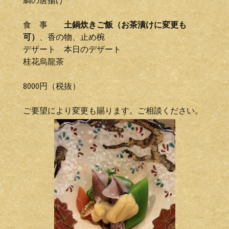
鯛の唐揚げ
食 事
土鍋炊きご飯（お茶漬けに変更も
可）
、香の物、止め椀
デザート 本日のデザート
桂花烏龍茶
8000円（税抜）
ご要望により変更も賜ります。ご相談ください。