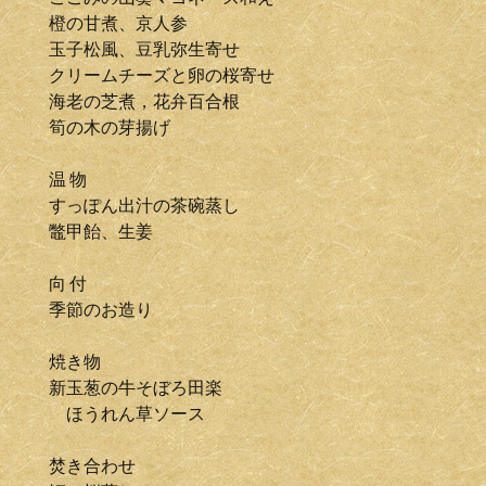
橙の甘煮、京人参
玉子松風、豆乳弥生寄せ
クリームチーズと卵の桜寄せ
海老の芝煮，花弁百合根
筍の木の芽揚げ
温 物
すっぽん出汁の茶碗蒸し
鼈甲飴、生姜
向 付
季節のお造り
焼き物
新玉葱の牛そぼろ田楽
ほうれん草ソース
焚き合わせ