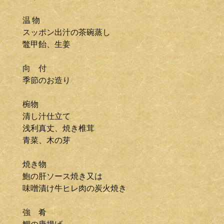
温 物
スッポン出汁の茶碗蒸し
鼈甲飴、生姜
向 付
季節のお造り
椀物
清し汁仕立て
浅利真丈、焼き椎茸
青菜、木の芽
焼き物
鮑の肝ソース焼き又は
味噌漬け牛ヒレ肉の炭火焼き
強 肴