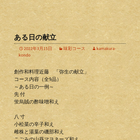
ある日の献立
2022年3月15日
味彩コース
kamakura-
kondo
創作和料理近藤 「弥生の献立」
コース内容（全9品）
～ある日の一例～
先 付
蛍烏賊の酢味噌和え
八 寸
小松菜の辛子和え
雌株と湯葉の磯部和え
こごみの山葵マヨネーズ和え