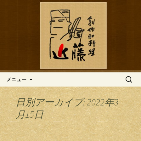
鎌倉の創作和食「近藤」のブログ
鎌倉の創作和食「近藤」のブロ
グ
コンテンツへ移動
検
メニュー
索:
日別アーカイブ: 2022年3
月15日