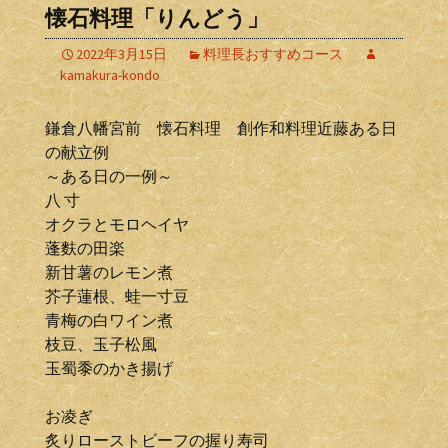
懐石料理「りんどう」
2022年3月15日
料理長おすすめコース
kamakura-kondo
鎌倉八幡宮前 懐石料理 創作和料理近藤ある日
の献立例
～ある日の一例～
八 寸
オクラとモロヘイヤ
蓬麩の田楽
新甘薯のレモン煮
芥子蓮根、蛙一寸豆
青梅の白ワイン煮
枝豆、玉子松風
玉蜀黍のかき揚げ
お凌ぎ
炙りローストビーフの握り寿司