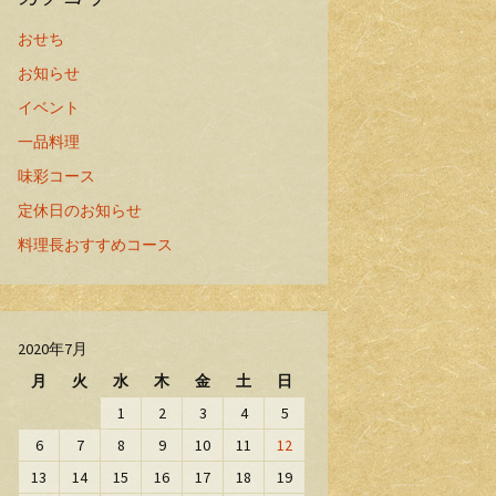
おせち
お知らせ
イベント
一品料理
味彩コース
定休日のお知らせ
料理長おすすめコース
2020年7月
月
火
水
木
金
土
日
1
2
3
4
5
6
7
8
9
10
11
12
13
14
15
16
17
18
19