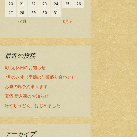
20
21
22
23
24
25
26
27
28
29
30
31
« 6月
8月 »
最近の投稿
8月定休日のお知らせ
7月の八寸（季節の前菜盛り合わせ）
お昼の席予約承ります
夏酒 新入荷のお知らせ
冷やしうどん、はじめました
アーカイブ