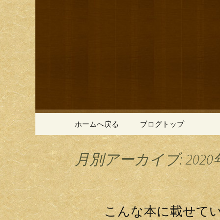
鎌倉の創作和食「近藤」の
鎌倉の創
コンテンツへ移動
ホームへ戻る
ブログトップ
月別アーカイブ: 2020
こんな本に載せて