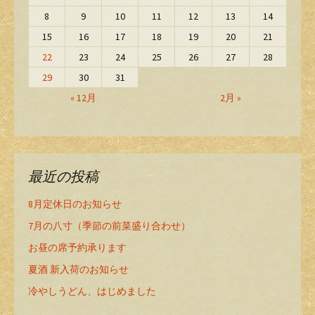
8
9
10
11
12
13
14
15
16
17
18
19
20
21
22
23
24
25
26
27
28
29
30
31
« 12月
2月 »
最近の投稿
8月定休日のお知らせ
7月の八寸（季節の前菜盛り合わせ）
お昼の席予約承ります
夏酒 新入荷のお知らせ
冷やしうどん、はじめました