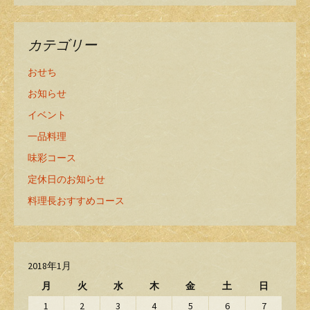
カテゴリー
おせち
お知らせ
イベント
一品料理
味彩コース
定休日のお知らせ
料理長おすすめコース
2018年1月
月
火
水
木
金
土
日
1
2
3
4
5
6
7