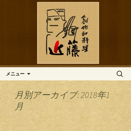
鎌倉の創作和食「近藤」のブログ
鎌倉の創作和食「近藤」のブロ
グ
コンテンツへ移動
検
メニュー
索:
月別アーカイブ: 2018年1
月