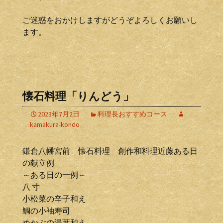
ご迷惑をおかけしますがどうぞよろしくお願いし
ます。
懐石料理「りんどう」
2023年7月2日
料理長おすすめコース
kamakura-kondo
鎌倉八幡宮前 懐石料理 創作和料理近藤ある日
の献立例
～ある日の一例～
八 寸
小松菜の辛子和え
鯛の小袖寿司
めかぶの湯葉和え