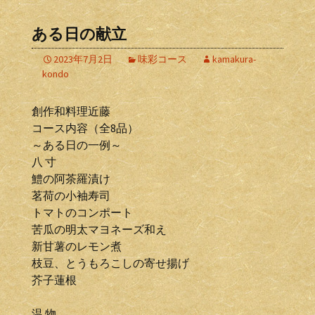
ある日の献立
2023年7月2日
味彩コース
kamakura-
kondo
創作和料理近藤
コース内容（全8品）
～ある日の一例～
八 寸
鱧の阿茶羅漬け
茗荷の小袖寿司
トマトのコンポート
苦瓜の明太マヨネーズ和え
新甘薯のレモン煮
枝豆、とうもろこしの寄せ揚げ
芥子蓮根
温 物