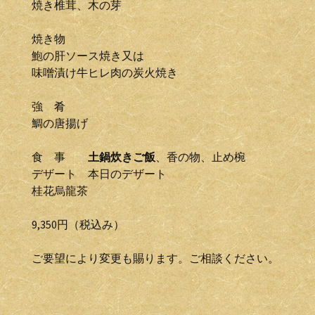
焼き椎茸、木の芽
焼き物
鮑の肝ソース焼き又は
味噌漬け牛ヒレ肉の炭火焼き
強 肴
鯛の唐揚げ
食 事
土鍋炊きご飯
、香の物、止め椀
デザート 本日のデザート
桂花烏龍茶
9,350円（税込み）
ご要望により変更も賜ります。ご相談ください。