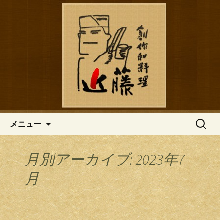
鎌倉の創作和食「近藤」のブログ
鎌倉の創作和食「近藤」のブロ
グ
コンテンツへ移動
検
メニュー
索:
月別アーカイブ: 2023年7
月