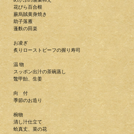
花びら百合根
蕨烏賊黄身焼き
助子落雁
蓬麩の田楽
お凌ぎ
炙りローストビーフの握り寿司
温 物
スッポン出汁の茶碗蒸し
鼈甲飴、生姜
向 付
季節のお造り
椀物
清し汁仕立て
蛤真丈、菜の花