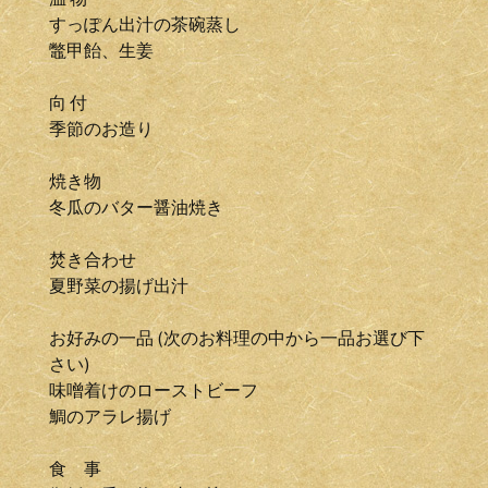
すっぽん出汁の茶碗蒸し
鼈甲飴、生姜
向 付
季節のお造り
焼き物
冬瓜のバター醤油焼き
焚き合わせ
夏野菜の揚げ出汁
お好みの一品 (次のお料理の中から一品お選び下
さい)
味噌着けのローストビーフ
鯛のアラレ揚げ
食 事