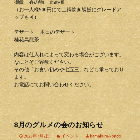
御飯、香の物、止め椀
（お一人様500円にて土鍋炊き鯛飯にグレードア
ップも可）
デザート 本日のデザート
桂花烏龍茶
内容は仕入れによって変わる場合がございます。
なにとぞご容赦ください。
その他「お食い初めや七五三」なども承っており
ます。
お電話にてお問い合わせください。
8月のグルメの会のお知らせ
2023年7月2日
イベント
kamakura-kondo