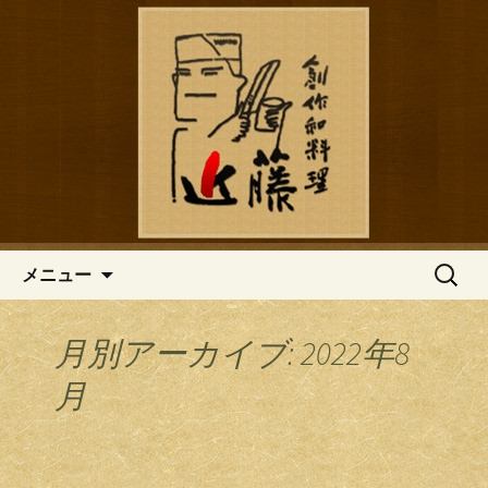
鎌倉の創作和食「近藤」のブログ
鎌倉の創作和食「近藤」のブロ
グ
コンテンツへ移動
検
メニュー
索:
月別アーカイブ: 2022年8
月