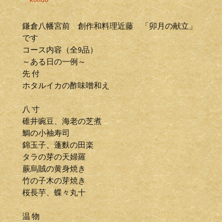
鎌倉八幡宮前 創作和料理近藤 「卯月の献立」
です
コース内容（全9品）
～ある日の一例～
先 付
ホタルイカの酢味噌和え
八 寸
碓井豌豆、海老の芝煮
鯛の小袖寿司
錦玉子、蓬麩の田楽
タラの芽の天婦羅
蕨烏賊の黄身焼き
竹の子木の芽焼き
桜長芋、蝶々丸十
温 物