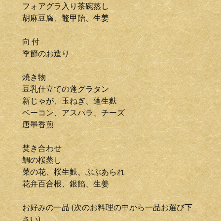
フォアグラ入り茶碗蒸し
胡麻豆腐、鼈甲飴、生姜
向 付
季節のお造り
焼き物
豆乳仕立ての蓬グラタン
新じゃが、玉ねぎ、蓬生麩
ベーコン、アスパラ、チーズ
唐墨香煎
焚き合わせ
鯛の桜蒸し
菜の花、桜生麩、ぶぶあられ
花弁百合根、銀餡、生姜
お好みの一品 (次のお料理の中から一品お選び下
さい)