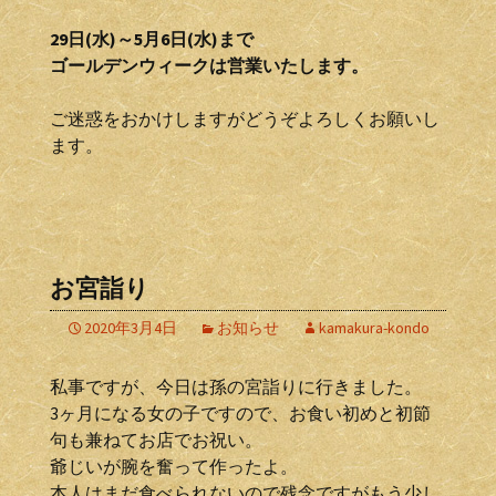
29日(水)～5月6日(水)まで
ゴールデンウィークは営業いたします。
ご迷惑をおかけしますがどうぞよろしくお願いし
ます。
お宮詣り
2020年3月4日
お知らせ
kamakura-kondo
私事ですが、今日は孫の宮詣りに行きました。
3ヶ月になる女の子ですので、お食い初めと初節
句も兼ねてお店でお祝い。
爺じいが腕を奮って作ったよ。
本人はまだ食べられないので残念ですがもう少し