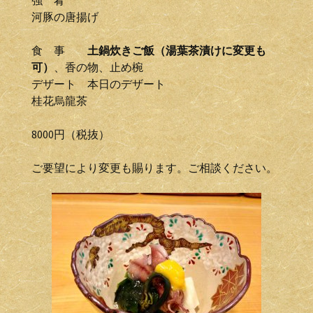
強 肴
河豚の唐揚げ
食 事
土鍋炊きご飯（湯葉茶漬けに変更も
可）
、香の物、止め椀
デザート 本日のデザート
桂花烏龍茶
8000円（税抜）
ご要望により変更も賜ります。ご相談ください。