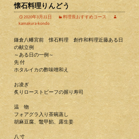
懐石料理りんどう
2020年3月21日
料理長おすすめコース
kamakura-kondo
鎌倉八幡宮前 懐石料理 創作和料理近藤ある日
の献立例
～ある日の一例～
先 付
ホタルイカの酢味噌和え
お凌ぎ
炙りローストビーフの握り寿司
温 物
フォアグラ入り茶碗蒸し
胡麻豆腐、鼈甲餡、露生姜
八 寸