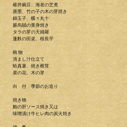
碓井豌豆、海老の芝煮
唐墨、竹の子の木の芽焼き
錦玉子、蝶々丸十
蕨烏賊の黄身焼き
タラの芽の天婦羅
蓬麩の田楽、桜長芋
椀 物
清まし汁仕立て
蛤真薯、焼き椎茸
菜の花、木の芽
向 付 季節のお造り
焼き物
鮑の肝ソース焼き又は
味噌漬け牛ヒレ肉の炭火焼き