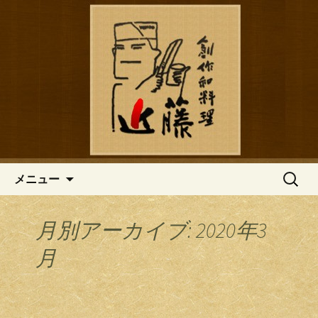
鎌倉の創作和食「近藤」のブログ
鎌倉の創作和食「近藤」のブロ
グ
コンテンツへ移動
検
メニュー
索:
月別アーカイブ: 2020年3
月