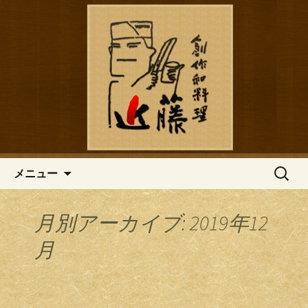
鎌倉の創作和食「近藤」のブログ
鎌倉の創作和食「近藤」のブロ
グ
コンテンツへ移動
検
メニュー
索:
月別アーカイブ: 2019年12
月