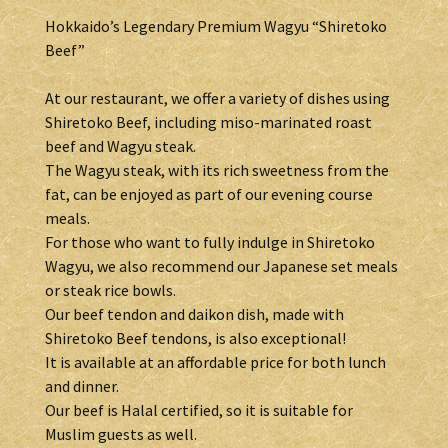
Hokkaido’s Legendary Premium Wagyu “Shiretoko
Beef”
At our restaurant, we offer a variety of dishes using
Shiretoko Beef, including miso-marinated roast
beef and Wagyu steak.
The Wagyu steak, with its rich sweetness from the
fat, can be enjoyed as part of our evening course
meals.
For those who want to fully indulge in Shiretoko
Wagyu, we also recommend our Japanese set meals
or steak rice bowls.
Our beef tendon and daikon dish, made with
Shiretoko Beef tendons, is also exceptional!
It is available at an affordable price for both lunch
and dinner.
Our beef is Halal certified, so it is suitable for
Muslim guests as well.