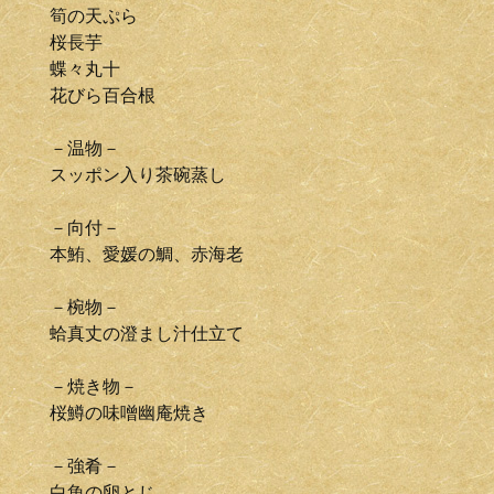
筍の天ぷら
桜長芋
蝶々丸十
花びら百合根
－温物－
スッポン入り茶碗蒸し
－向付－
本鮪、愛媛の鯛、赤海老
－椀物－
蛤真丈の澄まし汁仕立て
－焼き物－
桜鱒の味噌幽庵焼き
－強肴－
白魚の卵とじ