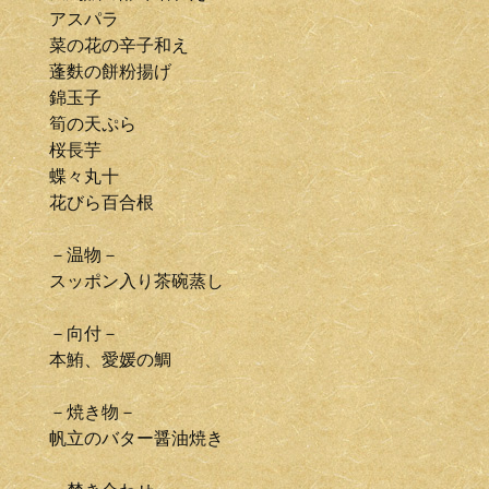
アスパラ
菜の花の辛子和え
蓬麩の餅粉揚げ
錦玉子
筍の天ぷら
桜長芋
蝶々丸十
花びら百合根
－温物－
スッポン入り茶碗蒸し
－向付－
本鮪、愛媛の鯛
－焼き物－
帆立のバター醤油焼き