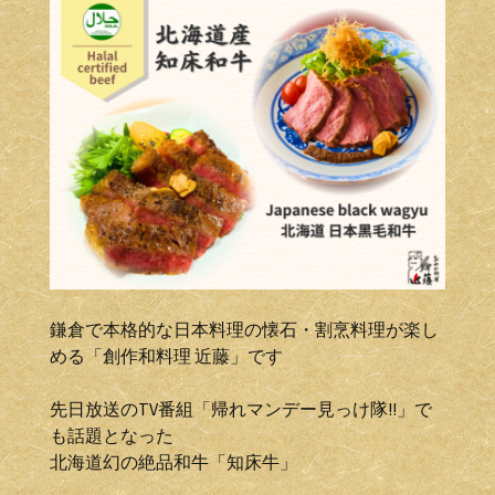
鎌倉で本格的な日本料理の懐石・割烹料理が楽し
める「創作和料理 近藤」です
先日放送のTV番組「帰れマンデー見っけ隊!!」で
も話題となった
北海道幻の絶品和牛「知床牛」