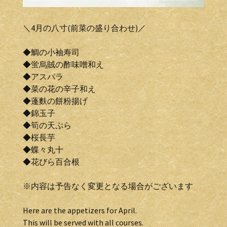
＼4月の八寸(前菜の盛り合わせ)／
◆鯛の小袖寿司
◆蛍烏賊の酢味噌和え
◆アスパラ
◆菜の花の辛子和え
◆蓬麩の餅粉揚げ
◆錦玉子
◆筍の天ぷら
◆桜長芋
◆蝶々丸十
◆花びら百合根
※内容は予告なく変更となる場合がございます
Here are the appetizers for April.
This will be served with all courses.