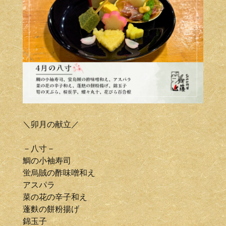
＼卯月の献立／
－八寸－
鯛の小袖寿司
蛍烏賊の酢味噌和え
アスパラ
菜の花の辛子和え
蓬麩の餅粉揚げ
錦玉子