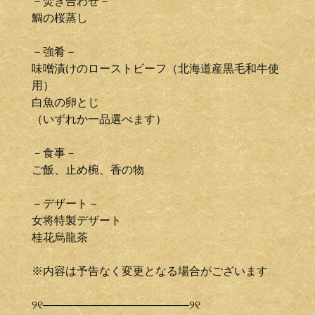
－焚き合わせ－
鯛の桜蒸し
－強肴－
味噌漬けのローストビーフ（北海道産黒毛和牛使
用）
白魚の卵とじ
（いずれか一品選べます）
－食事－
ご飯、止め椀、香の物
－デザート－
女将特製デザート
桂花烏龍茶
※内容は予告なく変更となる場合がございます
୨୧―――――――――――――୨୧