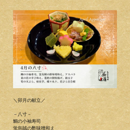
＼卯月の献立／
－八寸－
鯛の小袖寿司
蛍烏賊の酢味噌和え