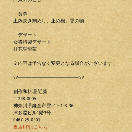
－食事－
土鍋炊き鯛めし、止め椀、香の物
－デザート－
女将特製デザート
桂花烏龍茶
※内容は予告なく変更となる場合がございます
୨୧―――――――――――――୨୧
創作和料理 近藤
〒248-0005
神奈川県鎌倉市雪ノ下1-8-36
津多屋ビル1階3号
0467-25-0301
当店HPはこちら