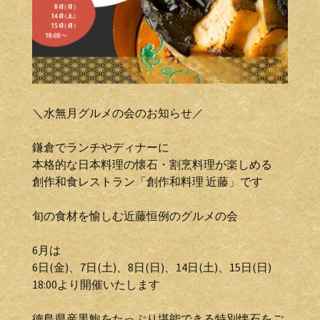
＼水無月グルメの会のお知らせ／
鎌倉でランチやディナーに
本格的な日本料理の懐石・割烹料理が楽しめる
創作和食レストラン「創作和料理 近藤」です
旬の食材を愉しむ近藤恒例のグルメの会
6月は
6日(金)、7日(土)、8日(日)、14日(土)、15日(日)
18:00より開催いたします
徳島県産黒鮑をたっぷり堪能できる特別懐石をご