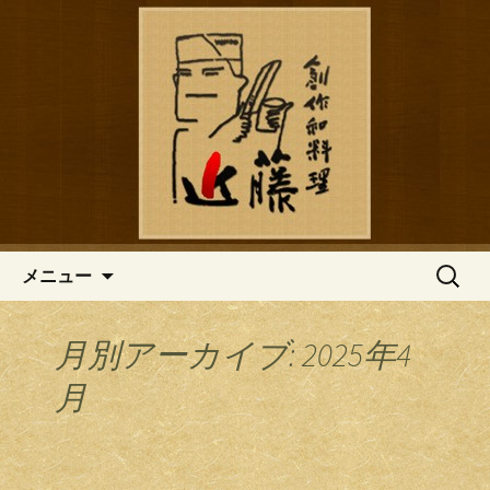
鎌倉の創作和食「近藤」のブログ
鎌倉の創作和食「近藤」のブロ
グ
コンテンツへ移動
検
メニュー
索:
月別アーカイブ: 2025年4
月