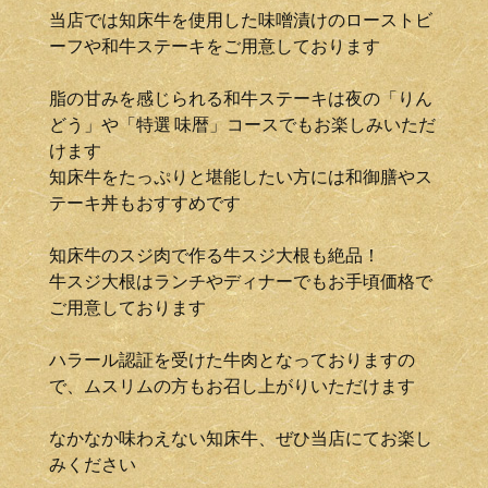
当店では知床牛を使用した味噌漬けのローストビ
ーフや和牛ステーキをご用意しております
脂の甘みを感じられる和牛ステーキは夜の「りん
どう」や「特選 味暦」コースでもお楽しみいただ
けます
知床牛をたっぷりと堪能したい方には和御膳やス
テーキ丼もおすすめです
知床牛のスジ肉で作る牛スジ大根も絶品！
牛スジ大根はランチやディナーでもお手頃価格で
ご用意しております
ハラール認証を受けた牛肉となっておりますの
で、ムスリムの方もお召し上がりいただけます
なかなか味わえない知床牛、ぜひ当店にてお楽し
みください