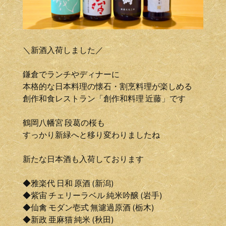
＼新酒入荷しました／
鎌倉でランチやディナーに
本格的な日本料理の懐石・割烹料理が楽しめる
創作和食レストラン「創作和料理 近藤」です
鶴岡八幡宮 段葛の桜も
すっかり新緑へと移り変わりましたね
新たな日本酒も入荷しております
◆雅楽代 日和 原酒 (新潟)
◆紫宙 チェリーラベル 純米吟醸 (岩手)
◆仙禽 モダン壱式 無濾過原酒 (栃木)
◆新政 亜麻猫 純米 (秋田)