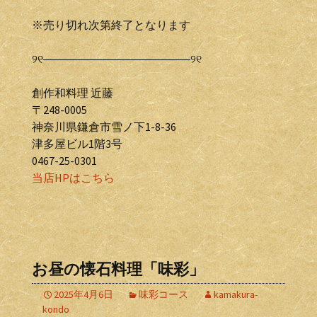
※売り切れ次第終了となります
୨୧―――――――――――――୨୧
創作和料理 近藤
〒248-0005
神奈川県鎌倉市雪ノ下1-8-36
津多屋ビル1階3号
0467-25-0301
当店HPはこちら
お昼の懐石料理「味彩」
2025年4月6日
味彩コース
kamakura-
kondo