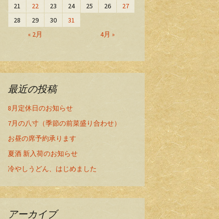
21
22
23
24
25
26
27
28
29
30
31
« 2月
4月 »
最近の投稿
8月定休日のお知らせ
7月の八寸（季節の前菜盛り合わせ）
お昼の席予約承ります
夏酒 新入荷のお知らせ
冷やしうどん、はじめました
アーカイブ