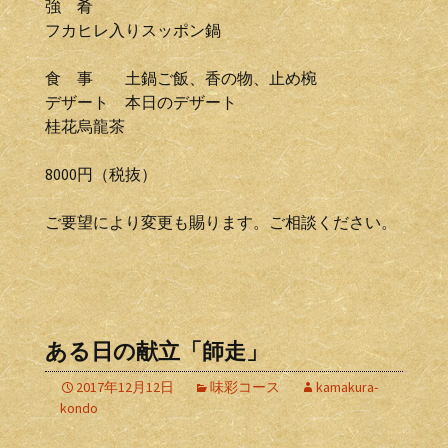
強 肴
フカヒレ入りスッポン鍋
食 事 土鍋ご飯、香の物、止め椀
デザート 本日のデザート
桂花烏龍茶
8000円（税抜）
ご要望により変更も賜ります。ご相談ください。
ある日の献立「師走」
2017年12月12日
味彩コース
kamakura-
kondo