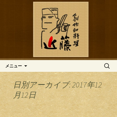
鎌倉の創作和食「近藤」のブログ
鎌倉の創作和食「近藤」のブロ
グ
コンテンツへ移動
検
メニュー
索:
日別アーカイブ: 2017年12
月12日