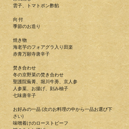
雲子、トマトポン酢餡
向 付
季節のお造り
焼き物
海老芋のフォアグラ入り田楽
赤青万願寺唐辛子
焚き合わせ
冬の京野菜の焚き合わせ
聖護院蕪菁、堀川牛蒡、京人参
人参葉、お揚げ、刻み柚子
七味唐辛子
お好みの一品 (次のお料理の中から一品お選び下
さい)
味噌着けのローストビーフ