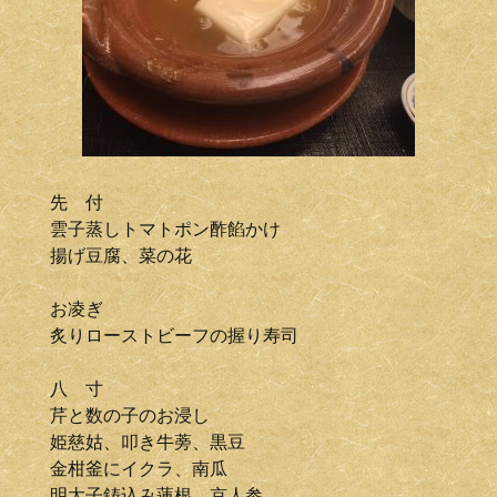
先 付
雲子蒸しトマトポン酢餡かけ
揚げ豆腐、菜の花
お凌ぎ
炙りローストビーフの握り寿司
八 寸
芹と数の子のお浸し
姫慈姑、叩き牛蒡、黒豆
金柑釜にイクラ、南瓜
明太子鋳込み蓮根、京人参