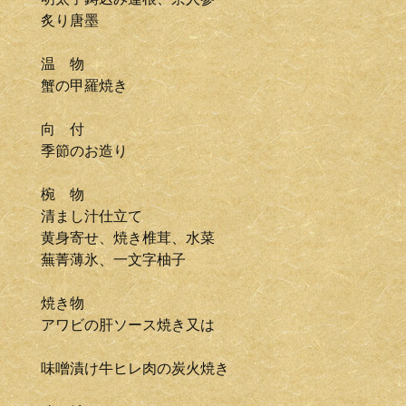
炙り唐墨
温 物
蟹の甲羅焼き
向 付
季節のお造り
椀 物
清まし汁仕立て
黄身寄せ、焼き椎茸、水菜
蕪菁薄氷、一文字柚子
焼き物
アワビの肝ソース焼き又は
味噌漬け牛ヒレ肉の炭火焼き