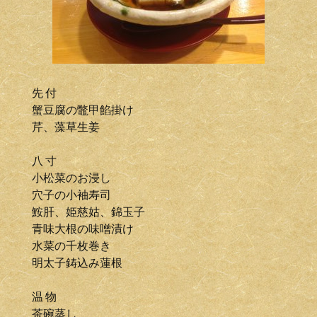
先 付
蟹豆腐の鼈甲餡掛け
芹、藻草生姜
八 寸
小松菜のお浸し
穴子の小袖寿司
鮟肝、姫慈姑、錦玉子
青味大根の味噌漬け
水菜の千枚巻き
明太子鋳込み蓮根
温 物
茶碗蒸し