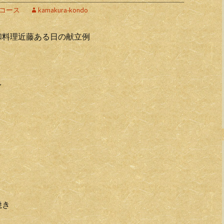
コース
kamakura-kondo
和料理近藤ある日の献立例
レ
焼き