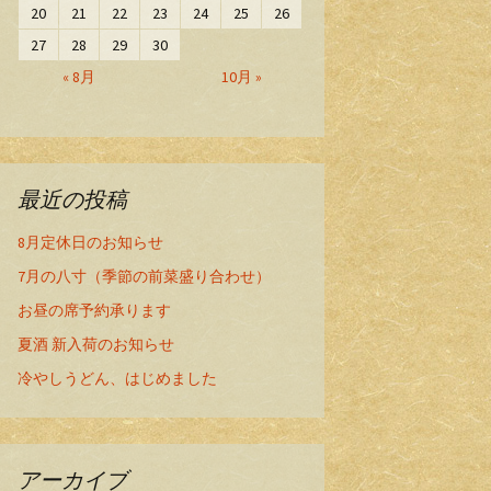
20
21
22
23
24
25
26
27
28
29
30
« 8月
10月 »
最近の投稿
8月定休日のお知らせ
7月の八寸（季節の前菜盛り合わせ）
お昼の席予約承ります
夏酒 新入荷のお知らせ
冷やしうどん、はじめました
アーカイブ