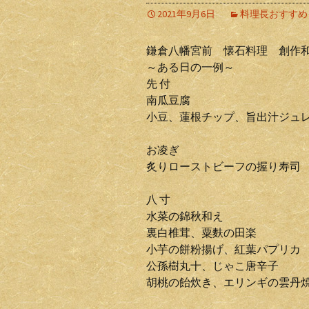
2021年9月6日
料理長おすすめ
鎌倉八幡宮前 懐石料理 創作
～ある日の一例～
先 付
南瓜豆腐
小豆、蓮根チップ、旨出汁ジュ
お凌ぎ
炙りローストビーフの握り寿司
八 寸
水菜の錦秋和え
裏白椎茸、粟麩の田楽
小芋の餅粉揚げ、紅葉パプリカ
公孫樹丸十、じゃこ唐辛子
胡桃の飴炊き、エリンギの雲丹