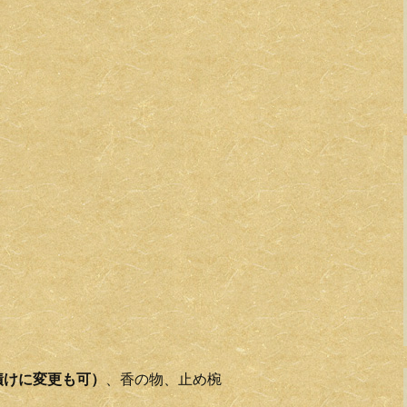
漬けに変更も可）
、香の物、止め椀