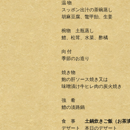
温 物
スッポン出汁の茶碗蒸し
胡麻豆腐、鼈甲飴、生姜
椀物 土瓶蒸し
鱧、松茸、水菜、酢橘
向 付
季節のお造り
焼き物
鮑の肝ソース焼き又は
味噌漬け牛ヒレ肉の炭火焼き
強 肴
鱧の淡路鍋
食 事
土鍋炊きご飯（お茶
デザート 本日のデザート