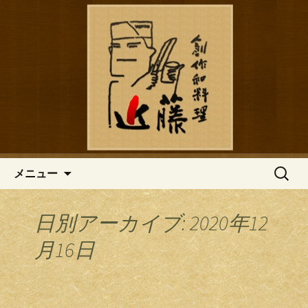
鎌倉の創作和食「近藤」のブログ
鎌倉の創作和食「近藤」のブロ
グ
コンテンツへ移動
検
メニュー
索:
日別アーカイブ: 2020年12
月16日