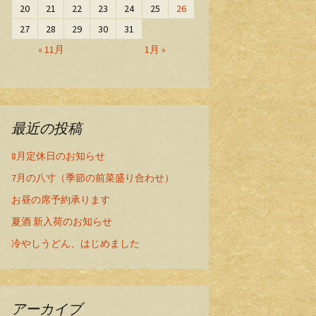
20
21
22
23
24
25
26
27
28
29
30
31
« 11月
1月 »
最近の投稿
8月定休日のお知らせ
7月の八寸（季節の前菜盛り合わせ）
お昼の席予約承ります
夏酒 新入荷のお知らせ
冷やしうどん、はじめました
アーカイブ