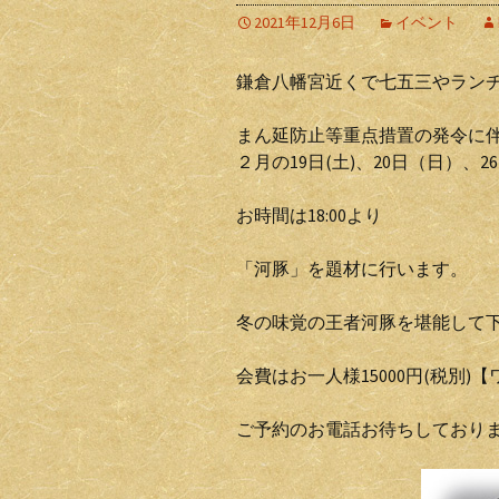
2021年12月6日
イベント
鎌倉八幡宮近くで七五三やラン
まん延防止等重点措置の発令に
２月の19日(土)、20日（日）、2
お時間は18:00より
「河豚」を題材に行います。
冬の味覚の王者河豚を堪能して
会費はお一人様15000円(税別
ご予約のお電話お待ちしており