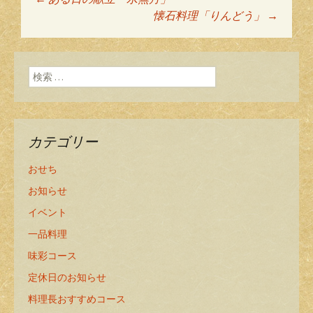
投稿ナビゲーショ
懐石料理「りんどう」
→
ン
検索:
カテゴリー
おせち
お知らせ
イベント
一品料理
味彩コース
定休日のお知らせ
料理長おすすめコース