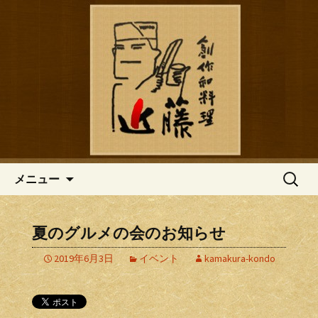
鎌倉の創作和食「近藤」のブログ
鎌倉の創作和食「近藤」のブロ
グ
コンテンツへ移動
検
メニュー
索:
夏のグルメの会のお知らせ
2019年6月3日
イベント
kamakura-kondo