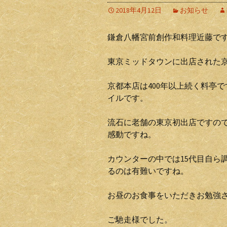
2018年4月12日
お知らせ
鎌倉八幡宮前創作和料理近藤で
東京ミッドタウンに出店された
京都本店は400年以上続く料亭
イルです。
流石に老舗の東京初出店ですの
感動ですね。
カウンターの中では15代目自ら
るのは有難いですね。
お昼のお食事をいただきお勉強
ご馳走様でした。