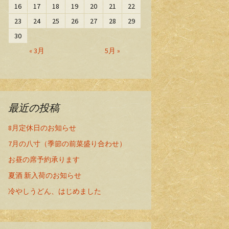
16
17
18
19
20
21
22
23
24
25
26
27
28
29
30
« 3月
5月 »
最近の投稿
8月定休日のお知らせ
7月の八寸（季節の前菜盛り合わせ）
お昼の席予約承ります
夏酒 新入荷のお知らせ
冷やしうどん、はじめました