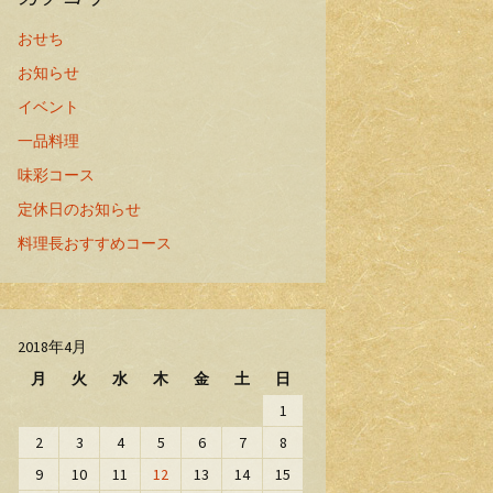
おせち
お知らせ
イベント
一品料理
味彩コース
定休日のお知らせ
料理長おすすめコース
2018年4月
月
火
水
木
金
土
日
1
2
3
4
5
6
7
8
9
10
11
12
13
14
15