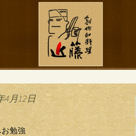
ブログ
作和食「近藤」の
年4月12日
へお勉強