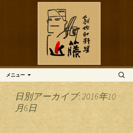
鎌倉の創作和食「近藤」のブログ
鎌倉の創作和食「近藤」のブロ
グ
コンテンツへ移動
検
メニュー
索:
日別アーカイブ: 2016年10
月6日