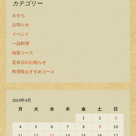
カテゴリー
おせち
お知らせ
イベント
一品料理
味彩コース
定休日のお知らせ
料理長おすすめコース
2016年4月
月
火
水
木
金
土
日
1
2
3
4
5
6
7
8
9
10
11
12
13
14
15
16
17