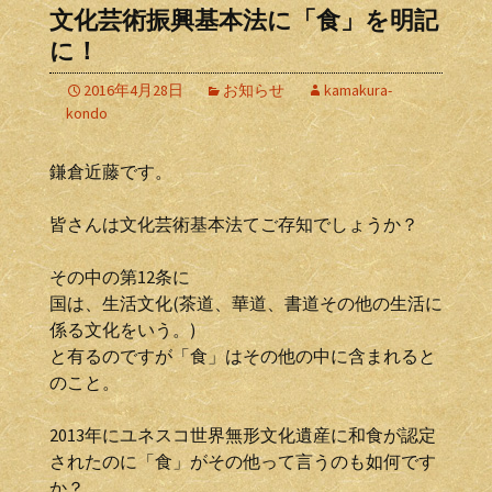
文化芸術振興基本法に「食」を明記
に！
2016年4月28日
お知らせ
kamakura-
kondo
鎌倉近藤です。
皆さんは文化芸術基本法てご存知でしょうか？
その中の第12条に
国は、生活文化(茶道、華道、書道その他の生活に
係る文化をいう。)
と有るのですが「食」はその他の中に含まれると
のこと。
2013年にユネスコ世界無形文化遺産に和食が認定
されたのに「食」がその他って言うのも如何です
か？