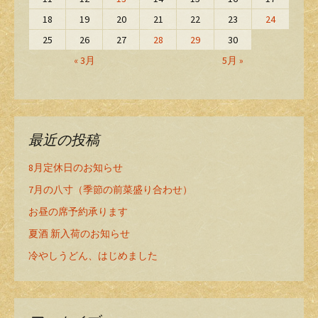
18
19
20
21
22
23
24
25
26
27
28
29
30
« 3月
5月 »
最近の投稿
8月定休日のお知らせ
7月の八寸（季節の前菜盛り合わせ）
お昼の席予約承ります
夏酒 新入荷のお知らせ
冷やしうどん、はじめました