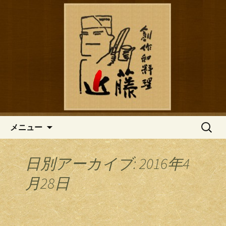
鎌倉の創作和食「近藤」のブログ
鎌倉の創作和食「近藤」のブロ
グ
コンテンツへ移動
検
メニュー
索:
日別アーカイブ: 2016年4
月28日