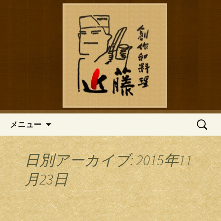
鎌倉の創作和食「近藤」のブログ
鎌倉の創作和食「近藤」のブロ
グ
コンテンツへ移動
検
メニュー
索:
日別アーカイブ: 2015年11
月23日