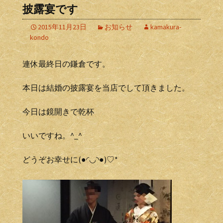
披露宴です
2015年11月23日
お知らせ
kamakura-
kondo
連休最終日の鎌倉です。
本日は結婚の披露宴を当店でして頂きました。
今日は鏡開きで乾杯
いいですね。^_^
どうぞお幸せに(●◜◡◝●)♡*