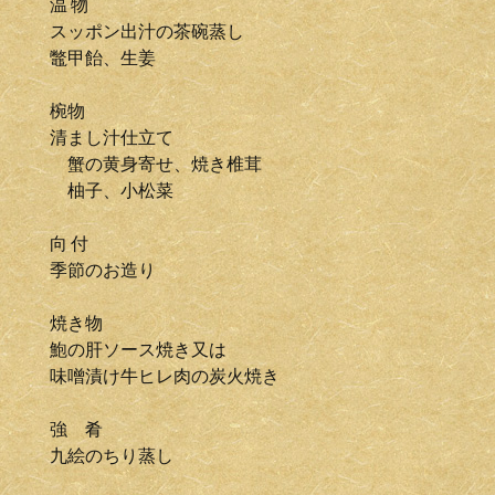
温 物
スッポン出汁の茶碗蒸し
鼈甲飴、生姜
椀物
清まし汁仕立て
蟹の黄身寄せ、焼き椎茸
柚子、小松菜
向 付
季節のお造り
焼き物
鮑の肝ソース焼き又は
味噌漬け牛ヒレ肉の炭火焼き
強 肴
九絵のちり蒸し