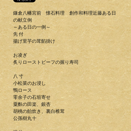
鎌倉八幡宮前 懐石料理 創作和料理近藤ある日
の献立例
～ある日の一例～
先 付
揚げ里芋の茸餡掛け
お凌ぎ
炙りローストビーフの握り寿司
八 寸
小松菜のお浸し
鴨ロース
零余子の石垣寄せ
粟麩の田楽、銀杏
胡桃の飴炊き、裏白椎茸
公孫樹丸十