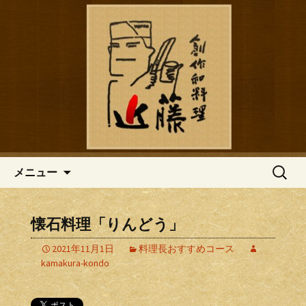
鎌倉の創作和食「近藤」のブログ
鎌倉の創作和食「近藤」のブロ
グ
コンテンツへ移動
検
メニュー
索:
懐石料理「りんどう」
2021年11月1日
料理長おすすめコース
kamakura-kondo