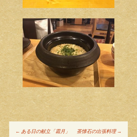
←
ある日の献立「霜月」
茶懐石の出張料理
→