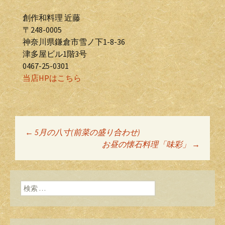
創作和料理 近藤
〒248-0005
神奈川県鎌倉市雪ノ下1-8-36
津多屋ビル1階3号
0467-25-0301
当店HPはこちら
←
5月の八寸(前菜の盛り合わせ)
投稿ナビゲーショ
お昼の懐石料理「味彩」
→
ン
検索: