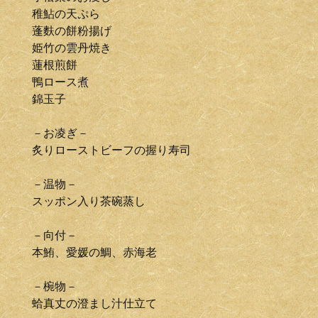
稚鮎の天ぷら
蓬麩の餅粉揚げ
姫竹の雲丹焼き
蓮根煎餅
鴨ロース煮
錦玉子
－お凌ぎ－
炙りローストビーフの握り寿司
－温物－
スッポン入り茶碗蒸し
－向付－
本鮪、愛媛の鯛、赤海老
－椀物－
蛤真丈の澄まし汁仕立て