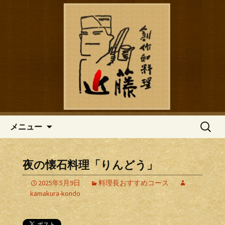
鎌倉の創作和食「近藤」のブログ
鎌倉の創作和食「近藤」のブロ
グ
コンテンツへ移動
検
メニュー
索:
夜の懐石料理「りんどう」
2025年5月9日
料理長おすすめコース
kamakura-kondo