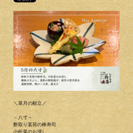
＼皐月の献立／
－八寸－
酢取り茗荷の棒寿司
小松菜のお浸し