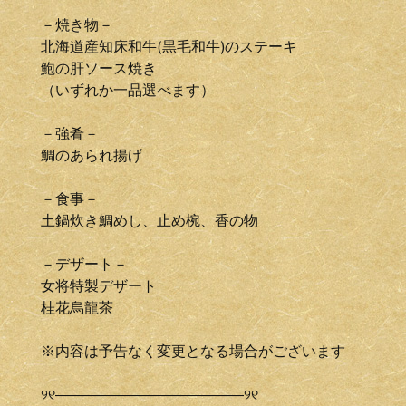
－焼き物－
北海道産知床和牛(黒毛和牛)のステーキ
鮑の肝ソース焼き
（いずれか一品選べます）
－強肴－
鯛のあられ揚げ
－食事－
土鍋炊き鯛めし、止め椀、香の物
－デザート－
女将特製デザート
桂花烏龍茶
※内容は予告なく変更となる場合がございます
୨୧―――――――――――――୨୧