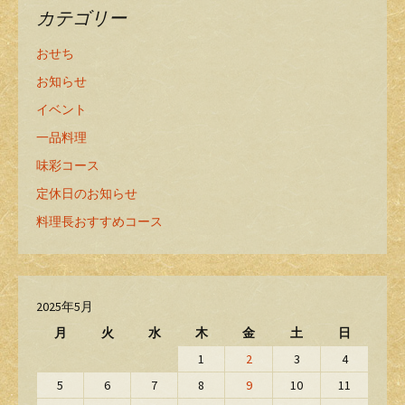
カテゴリー
おせち
お知らせ
イベント
一品料理
味彩コース
定休日のお知らせ
料理長おすすめコース
2025年5月
月
火
水
木
金
土
日
1
2
3
4
5
6
7
8
9
10
11