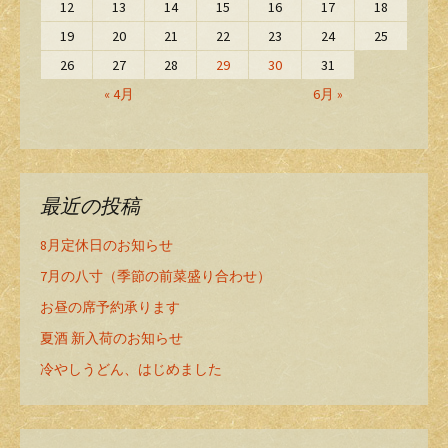
12
13
14
15
16
17
18
19
20
21
22
23
24
25
26
27
28
29
30
31
« 4月
6月 »
最近の投稿
8月定休日のお知らせ
7月の八寸（季節の前菜盛り合わせ）
お昼の席予約承ります
夏酒 新入荷のお知らせ
冷やしうどん、はじめました