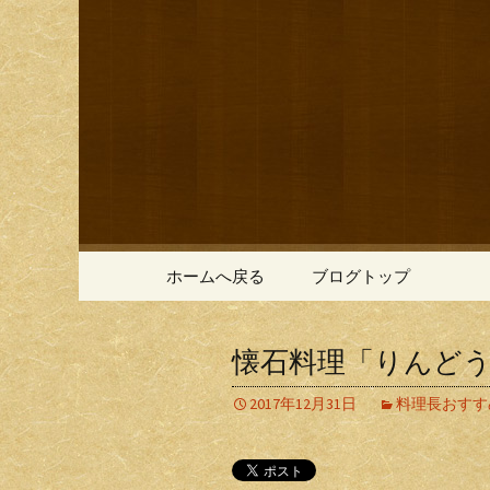
鎌倉の創作和食「近藤」の
鎌倉の創
コンテンツへ移動
ホームへ戻る
ブログトップ
懐石料理「りんど
2017年12月31日
料理長おすす