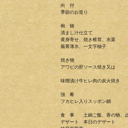
向 付
季節のお造り
椀 物
清まし汁仕立て
黄身寄せ、焼き椎茸、水菜
蕪菁薄氷、一文字柚子
焼き物
アワビの肝ソース焼き又は
味噌漬け牛ヒレ肉の炭火焼き
強 肴
フカヒレ入りスッポン鍋
食 事 土鍋ご飯、香の物、
デザート 本日のデザート