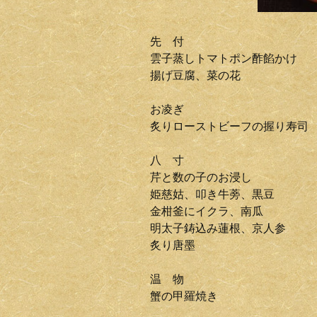
先 付
雲子蒸しトマトポン酢餡かけ
揚げ豆腐、菜の花
お凌ぎ
炙りローストビーフの握り寿司
八 寸
芹と数の子のお浸し
姫慈姑、叩き牛蒡、黒豆
金柑釜にイクラ、南瓜
明太子鋳込み蓮根、京人参
炙り唐墨
温 物
蟹の甲羅焼き