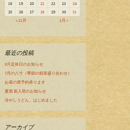
18
19
20
21
22
23
24
25
26
27
28
29
30
31
« 11月
1月 »
最近の投稿
8月定休日のお知らせ
7月の八寸（季節の前菜盛り合わせ）
お昼の席予約承ります
夏酒 新入荷のお知らせ
冷やしうどん、はじめました
アーカイブ