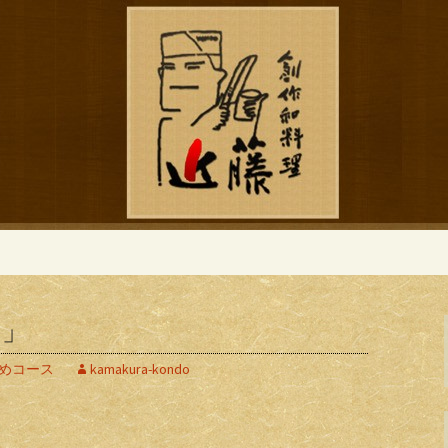
ブログ
作和食「近藤」の
う」
めコース
kamakura-kondo