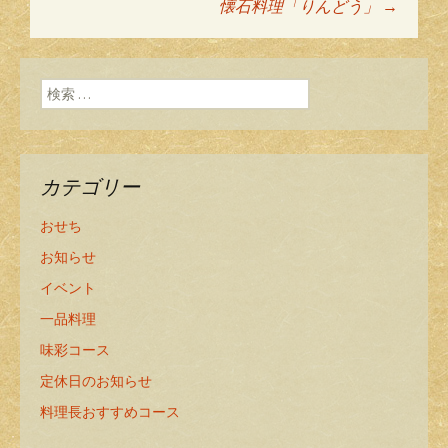
投稿ナビゲーショ
懐石料理「りんどう」
→
ン
検索:
カテゴリー
おせち
お知らせ
イベント
一品料理
味彩コース
定休日のお知らせ
料理長おすすめコース