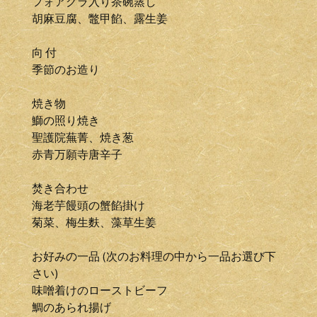
フォアグラ入り茶碗蒸し
胡麻豆腐、鼈甲餡、露生姜
向 付
季節のお造り
焼き物
鰤の照り焼き
聖護院蕪菁、焼き葱
赤青万願寺唐辛子
焚き合わせ
海老芋饅頭の蟹餡掛け
菊菜、梅生麩、藻草生姜
お好みの一品 (次のお料理の中から一品お選び下
さい)
味噌着けのローストビーフ
鯛のあられ揚げ