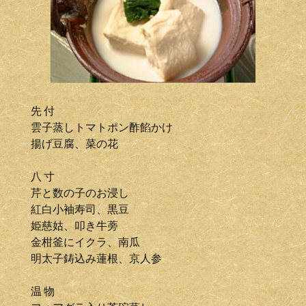
先 付
雲子蒸しトマトポン酢餡かけ
揚げ豆腐、菜の花
八 寸
芹と数の子のお浸し
紅白小袖寿司、黒豆
姫慈姑、叩き牛蒡
金柑釜にイクラ、南瓜
明太子鋳込み蓮根、京人参
温 物