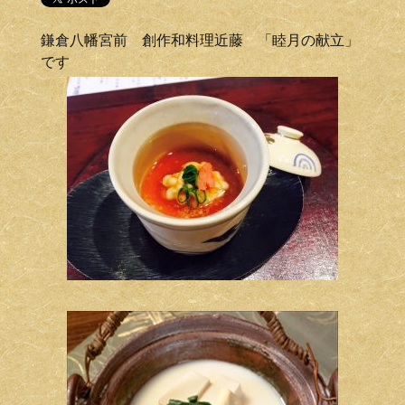
鎌倉八幡宮前 創作和料理近藤 「睦月の献立」
です