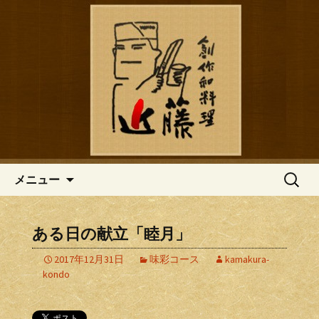
鎌倉の創作和食「近藤」のブログ
鎌倉の創作和食「近藤」のブロ
グ
コンテンツへ移動
検
メニュー
索:
ある日の献立「睦月」
2017年12月31日
味彩コース
kamakura-
kondo