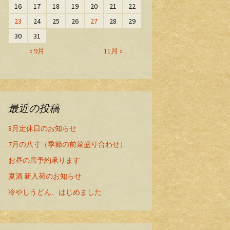
16
17
18
19
20
21
22
23
24
25
26
27
28
29
30
31
« 9月
11月 »
最近の投稿
8月定休日のお知らせ
7月の八寸（季節の前菜盛り合わせ）
お昼の席予約承ります
夏酒 新入荷のお知らせ
冷やしうどん、はじめました