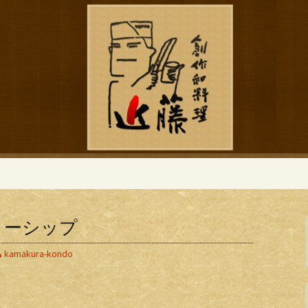
ブログ
作和食「近藤」の
ターシップ
kamakura-kondo