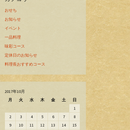
おせち
お知らせ
イベント
一品料理
味彩コース
定休日のお知らせ
料理長おすすめコース
2017年10月
月
火
水
木
金
土
日
1
2
3
4
5
6
7
8
9
10
11
12
13
14
15