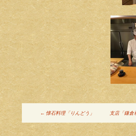
←
懐石料理「りんどう」
支店「鎌倉
投稿ナビゲーシ