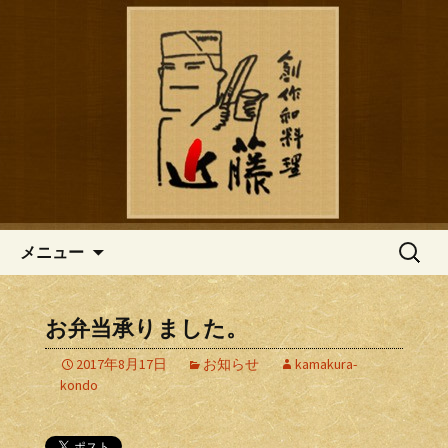
鎌倉の創作和食「近藤」のブログ
鎌倉の創作和食「近藤」のブロ
グ
コンテンツへ移動
検
メニュー
索:
お弁当承りました。
2017年8月17日
お知らせ
kamakura-
kondo