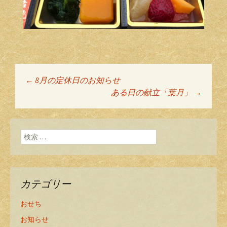
←
8月の定休日のお知らせ
投稿ナビゲーショ
ある日の献立「葉月」
→
ン
検索:
カテゴリー
おせち
お知らせ