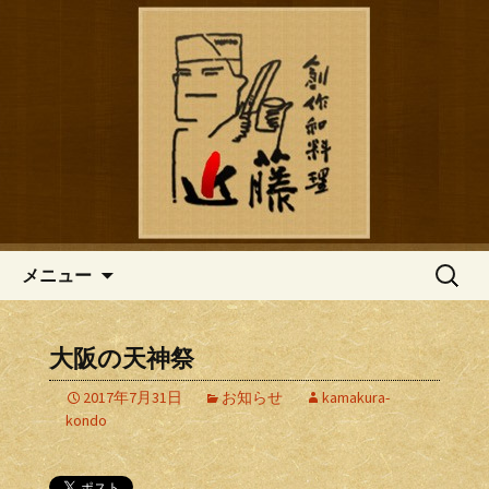
鎌倉の創作和食「近藤」のブログ
鎌倉の創作和食「近藤」のブロ
グ
コンテンツへ移動
検
メニュー
索:
大阪の天神祭
2017年7月31日
お知らせ
kamakura-
kondo