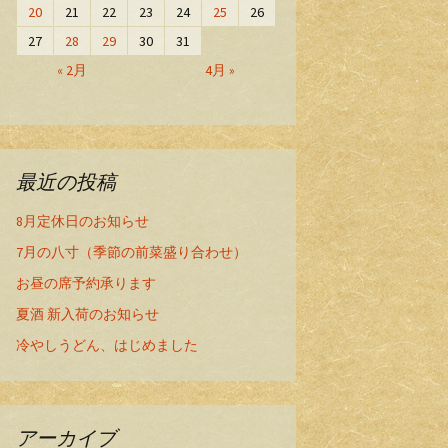
20
21
22
23
24
25
26
27
28
29
30
31
« 2月
4月 »
最近の投稿
8月定休日のお知らせ
7月の八寸（季節の前菜盛り合わせ）
お昼の席予約承ります
夏酒 新入荷のお知らせ
冷やしうどん、はじめました
アーカイブ