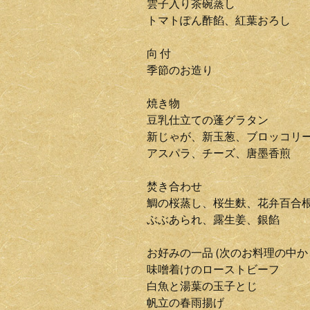
雲子入り茶碗蒸し
トマトぽん酢餡、紅葉おろし
向 付
季節のお造り
焼き物
豆乳仕立ての蓬グラタン
新じゃが、新玉葱、ブロッコリ
アスパラ、チーズ、唐墨香煎
焚き合わせ
鯛の桜蒸し、桜生麩、花弁百合
ぶぶあられ、露生姜、銀餡
お好みの一品 (次のお料理の中か
味噌着けのローストビーフ
白魚と湯葉の玉子とじ
帆立の春雨揚げ