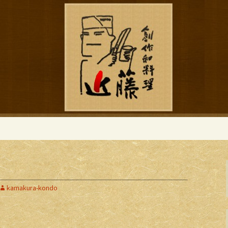
ブログ
作和食「近藤」の
kamakura-kondo