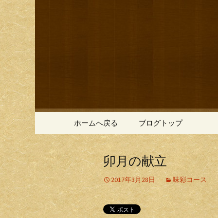
鎌倉の創作和食「近藤」の
鎌倉の創
コンテンツへ移動
ホームへ戻る
ブログトップ
卯月の献立
2017年3月28日
味彩コース