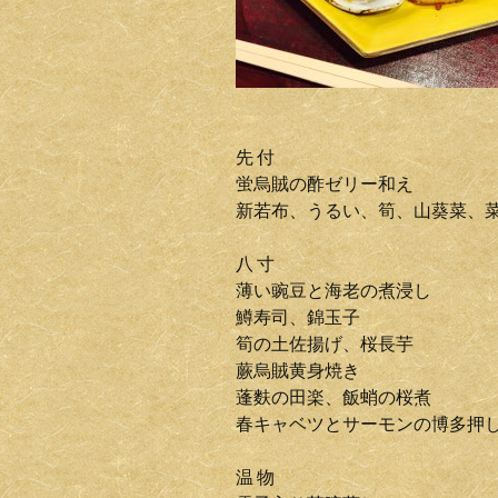
先 付
蛍烏賊の酢ゼリー和え
新若布、うるい、筍、山葵菜、
八 寸
薄い豌豆と海老の煮浸し
鱒寿司、錦玉子
筍の土佐揚げ、桜長芋
蕨烏賊黄身焼き
蓬麩の田楽、飯蛸の桜煮
春キャベツとサーモンの博多押
温 物