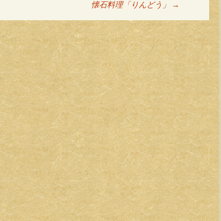
懐石料理「りんどう」
→
ョン