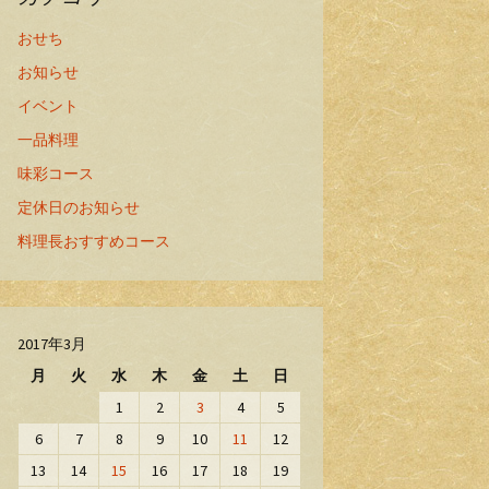
おせち
お知らせ
イベント
一品料理
味彩コース
定休日のお知らせ
料理長おすすめコース
2017年3月
月
火
水
木
金
土
日
1
2
3
4
5
6
7
8
9
10
11
12
13
14
15
16
17
18
19