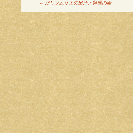
←
だしソムリエの出汁と料理の会
投稿ナビゲーシ