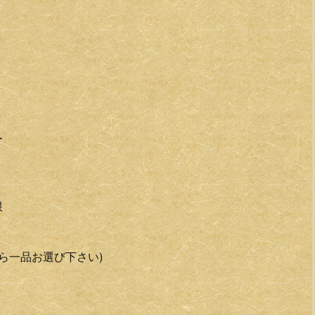
ー
根
ら一品お選び下さい)