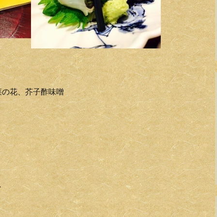
菜の花、芥子酢味噌
し