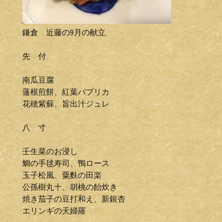
鎌倉 近藤の9月の献立
先 付
南瓜豆腐
蓮根煎餅、紅葉パプリカ
花穂紫蘇、旨出汁ジュレ
八 寸
壬生菜のお浸し
鯛の手毬寿司、鴨ロース
玉子松風、粟麩の田楽
公孫樹丸十、胡桃の飴炊き
焼き茄子の豆打和え、新銀杏
エリンギの天婦羅