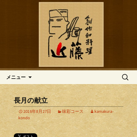
鎌倉の創作和食「近藤」のブログ
鎌倉の創作和食「近藤」のブロ
グ
コンテンツへ移動
検
メニュー
索:
長月の献立
2016年8月27日
味彩コース
kamakura-
kondo