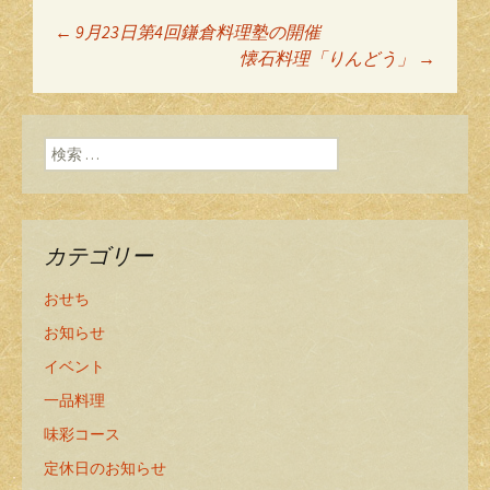
←
9月23日第4回鎌倉料理塾の開催
投稿ナビゲーショ
懐石料理「りんどう」
→
ン
検索:
カテゴリー
おせち
お知らせ
イベント
一品料理
味彩コース
定休日のお知らせ