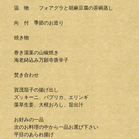
温 物 フォアグラと胡麻豆腐の茶碗蒸し
向 付 季節のお造り
焼き物
巻き湯葉の山椒焼き
海老鋳込み万願寺唐辛子
焚き合わせ
賀茂茄子の揚げ出し
ズッキーニ、パプリカ、エリンギ
藻草生姜、大根おろし、旨出汁
お好みの一品
次のお料理の中から一品お選び下さい
平目のあられ揚げ