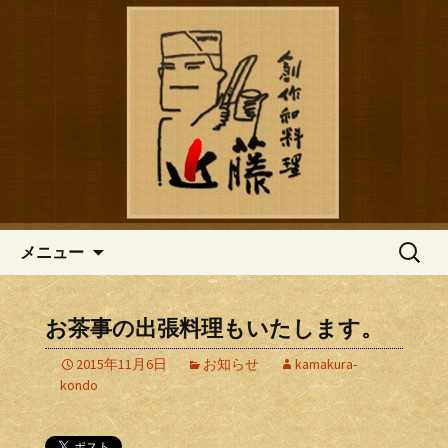
鎌倉の創作和食「近藤」のブログ
鎌倉の創作和食「近藤」のブロ
グ
コンテンツへ移動
検
メニュー
索:
お茶事の出張料理もいたします。
2015年11月6日
お知らせ
kamakura-
kondo