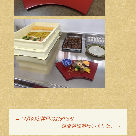
←
12月の定休日のお知らせ
投稿ナビゲーショ
鎌倉料理塾行いました。
→