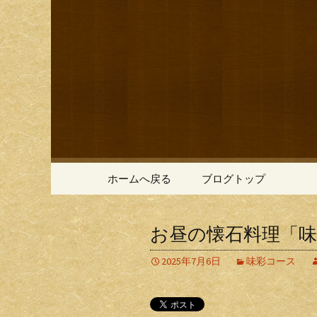
鎌倉の創作和食「近藤」の
鎌倉の創
コンテンツへ移動
ホームへ戻る
ブログトップ
お昼の懐石料理「味
2025年7月6日
味彩コース