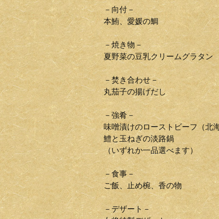
－向付－
本鮪、愛媛の鯛
－焼き物－
夏野菜の豆乳クリームグラタン
－焚き合わせ－
丸茄子の揚げだし
－強肴－
味噌漬けのローストビーフ（北
鱧と玉ねぎの淡路鍋
（いずれか一品選べます）
－食事－
ご飯、止め椀、香の物
－デザート－