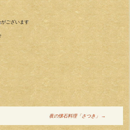
合がございます
୧
夜の懐石料理「さつき」
→
ョン