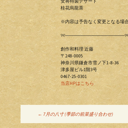
女将特製デザート
桂花烏龍茶
※内容は予告なく変更となる場
୨୧―――――――――――――୨
創作和料理 近藤
〒248-0005
神奈川県鎌倉市雪ノ下1-8-36
津多屋ビル1階3号
0467-25-0301
当店HPはこちら
←
7月の八寸 (季節の前菜盛り合わせ)
投稿ナビゲーシ