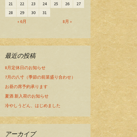
21
22
23
24
25
26
27
28
29
30
31
« 6月
8月 »
最近の投稿
8月定休日のお知らせ
7月の八寸（季節の前菜盛り合わせ）
お昼の席予約承ります
夏酒 新入荷のお知らせ
冷やしうどん、はじめました
アーカイブ