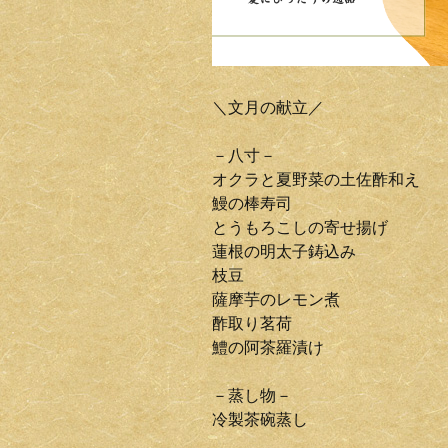
＼文月の献立／
－八寸－
オクラと夏野菜の土佐酢和え
鰻の棒寿司
とうもろこしの寄せ揚げ
蓮根の明太子鋳込み
枝豆
薩摩芋のレモン煮
酢取り茗荷
鱧の阿茶羅漬け
－蒸し物－
冷製茶碗蒸し