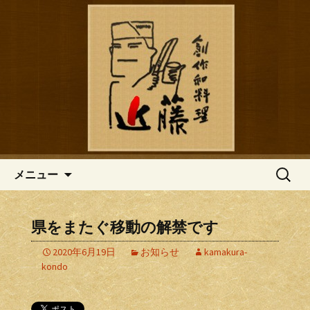
鎌倉の創作和食「近藤」のブログ
鎌倉の創作和食「近藤」のブロ
グ
コンテンツへ移動
検
メニュー
索:
県をまたぐ移動の解禁です
2020年6月19日
お知らせ
kamakura-
kondo