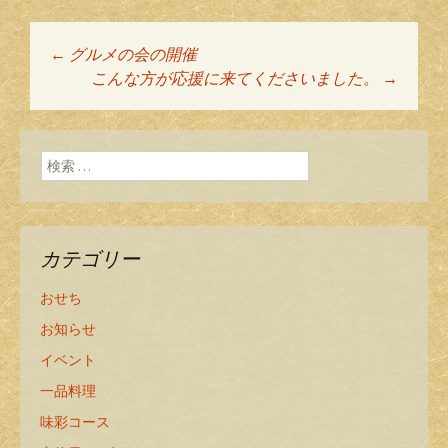
←
グルメの会の開催
投稿ナビゲーショ
こんな方が応援に来てくださいました。
→
ン
検索:
カテゴリー
おせち
お知らせ
イベント
一品料理
味彩コース