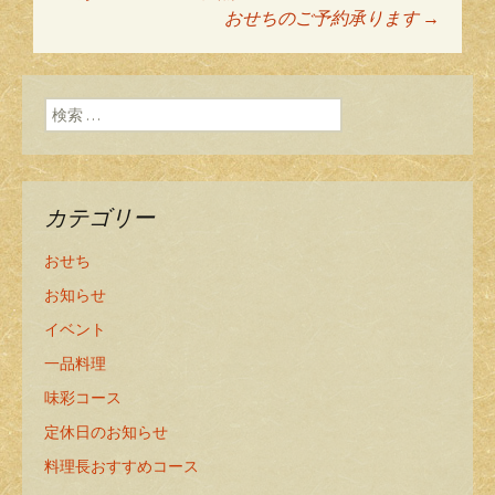
投稿ナビゲーショ
おせちのご予約承ります
→
ン
検索:
カテゴリー
おせち
お知らせ
イベント
一品料理
味彩コース
定休日のお知らせ
料理長おすすめコース