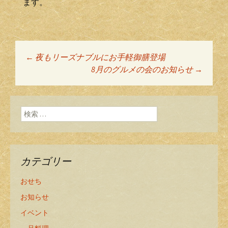
ます。
←
夜もリーズナブルにお手軽御膳登場
投稿ナビゲーショ
8月のグルメの会のお知らせ
→
ン
検索:
カテゴリー
おせち
お知らせ
イベント